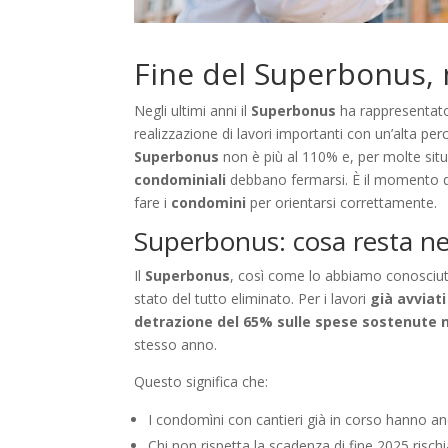
Fine del Superbonus,
Negli ultimi anni il
Superbonus
ha rappresentato
realizzazione di lavori importanti con un’alta per
Superbonus
non è più al 110% e, per molte situa
condominiali
debbano fermarsi. È il momento di
fare i
condomini
per orientarsi correttamente.
Superbonus: cosa resta n
Il
Superbonus
, così come lo abbiamo conosciut
stato del tutto eliminato. Per i lavori
già avviati
detrazione del 65% sulle spese sostenute n
stesso anno.
Questo significa che:
I condomìni con cantieri già in corso hanno anc
Chi non rispetta la scadenza di fine 2025 risch