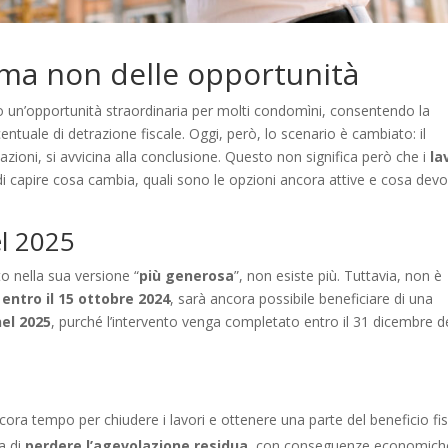
 ma non delle opportunità
 un’opportunità straordinaria per molti condomìni, consentendo la
centuale di detrazione fiscale. Oggi, però, lo scenario è cambiato: il
zioni, si avvicina alla conclusione. Questo non significa però che i
la
 capire cosa cambia, quali sono le opzioni ancora attive e cosa dev
el 2025
o nella sua versione “
più generosa
”, non esiste più. Tuttavia, non è
 entro il 15 ottobre 2024
, sarà ancora possibile beneficiare di una
el 2025
, purché l’intervento venga completato entro il 31 dicembre d
ora tempo per chiudere i lavori e ottenere una parte del beneficio fis
ia di
perdere l’agevolazione residua
, con conseguenze economich