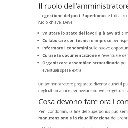
Il ruolo dell’amministrato
La
gestione del post-Superbonus
è tutt’altr
ruolo chiave. Deve:
Valutare lo stato dei lavori già avviati
e m
Collaborare con tecnici e imprese
per rispe
Informare i condomini
sulle nuove opportuni
Curare la documentazione
e l’eventuale den
Organizzare assemblee straordinarie
per 
eventuali spese extra.
Un amministratore preparato diventa quindi il p
negli ultimi anni e per avviare nuove progettualit
Cosa devono fare ora i co
Per i condomini, la fine del Superbonus può se
manutenzione e la riqualificazione
del propr