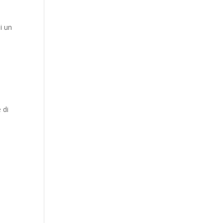
i un
 di