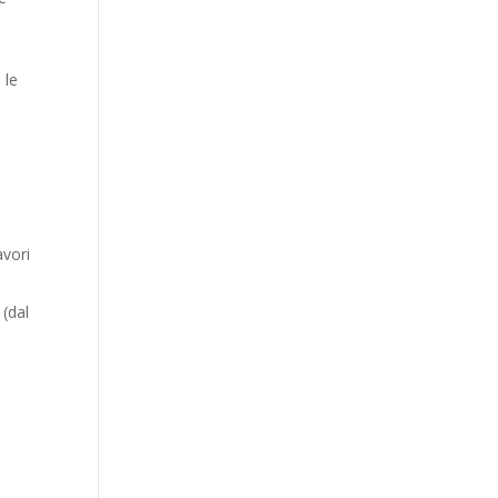
 le
avori
 (dal