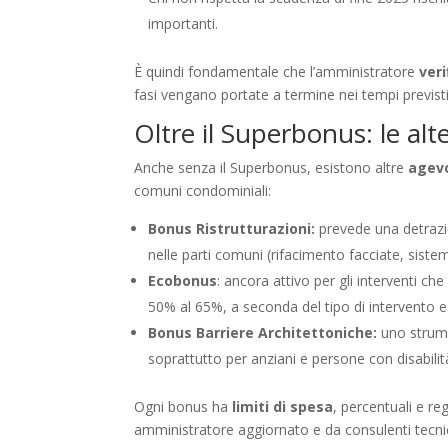
importanti.
È quindi fondamentale che l’amministratore
ver
fasi vengano portate a termine nei tempi previsti,
Oltre il Superbonus: le alt
Anche senza il Superbonus, esistono altre
agevo
comuni condominiali:
Bonus Ristrutturazioni:
prevede una detrazion
nelle parti comuni (rifacimento facciate, sistem
Ecobonus
: ancora attivo per gli interventi che
50% al 65%, a seconda del tipo di intervento e
Bonus Barriere Architettoniche:
uno strumen
soprattutto per anziani e persone con disabilit
Ogni bonus ha
limiti di spesa
, percentuali e re
amministratore aggiornato e da consulenti tecnici e