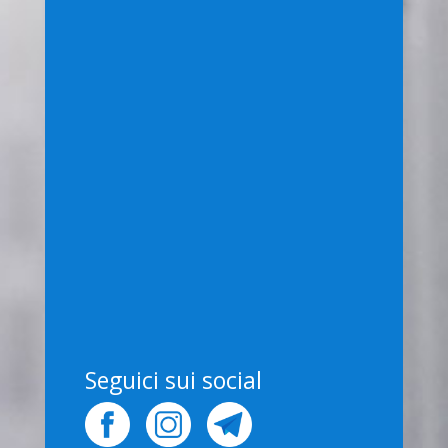
info@ivanbasile.com
millecondomini@legalmail.it
+39 039 226 5938
Piazza Sandro Pertini, 25
20862 Arcore MB
Seguici sui social