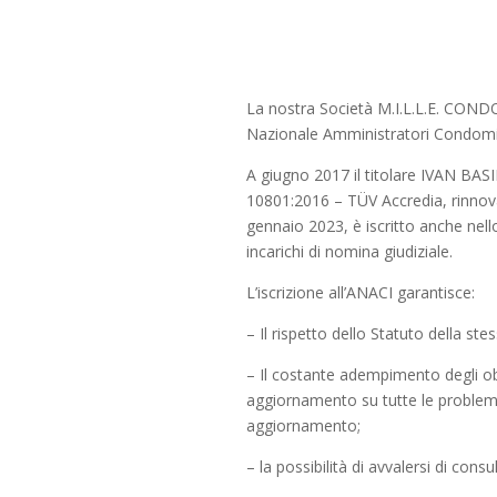
La nostra Società M.I.L.L.E. COND
Nazionale Amministratori Condomini
A giugno 2017 il titolare IVAN BAS
10801:2016 – TÜV Accredia, rinnova
gennaio 2023, è iscritto anche nello
incarichi di nomina giudiziale.
L’iscrizione all’ANACI garantisce:
– Il rispetto dello Statuto della st
– Il costante adempimento degli o
aggiornamento su tutte le problema
aggiornamento;
– la possibilità di avvalersi di cons