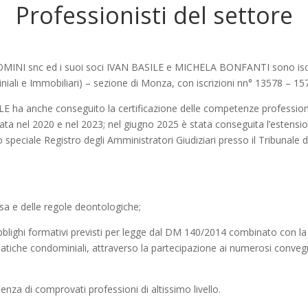
Professionisti del settore
OMINI snc ed i suoi soci IVAN BASILE e MICHELA BONFANTI sono iscri
ali e Immobiliari) – sezione di Monza, con iscrizioni nn° 13578 – 15
ILE ha anche conseguito la certificazione delle competenze professi
ta nel 2020 e nel 2023; nel giugno 2025 è stata conseguita l’estensi
 speciale Registro degli Amministratori Giudiziari presso il Tribunale d
essa e delle regole deontologiche;
bblighi formativi previsti per legge dal DM 140/2014 combinato con l
tiche condominiali, attraverso la partecipazione ai numerosi conveg
ulenza di comprovati professioni di altissimo livello.