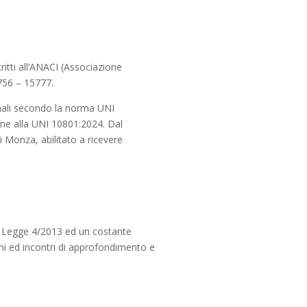
tti all’ANACI (Associazione
756 – 15777.
onali secondo la norma UNI
one alla UNI 10801:2024. Dal
i Monza, abilitato a ricevere
a Legge 4/2013 ed un costante
ni ed incontri di approfondimento e