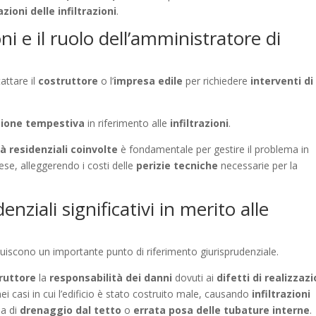
zioni delle infiltrazioni
.
oni e il ruolo dell’amministratore di
attare il
costruttore
o l’
impresa edile
per richiedere
interventi di
ione tempestiva
in riferimento alle
infiltrazioni
.
tà residenziali coinvolte
è fondamentale per gestire il problema in
se, alleggerendo i costi delle
perizie tecniche
necessarie per la
enziali significativi in merito alle
uiscono un importante punto di riferimento giurisprudenziale.
ruttore
la
responsabilità dei danni
dovuti ai
difetti di realizzaz
i casi in cui l’edificio è stato costruito male, causando
infiltrazioni
ma di
drenaggio dal tetto
o
errata posa delle tubature interne
.