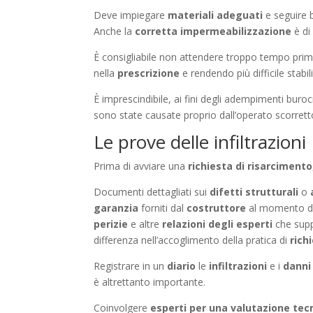
Deve impiegare
materiali adeguati
e seguire 
Anche la
corretta impermeabilizzazione
è di
È consigliabile non attendere troppo tempo pri
nella
prescrizione
e rendendo più difficile stabi
È imprescindibile, ai fini degli adempimenti buroc
sono state causate proprio dall’operato scorret
Le prove delle infiltrazioni
Prima di avviare una
richiesta di risarcimento
Documenti dettagliati sui
difetti strutturali
o
garanzia
forniti dal
costruttore
al momento del
perizie
e altre
relazioni degli esperti
che supp
differenza nell’accoglimento della pratica di
rich
Registrare in un
diario
le
infiltrazioni
e i
danni
è altrettanto importante.
Coinvolgere
esperti per una valutazione tec