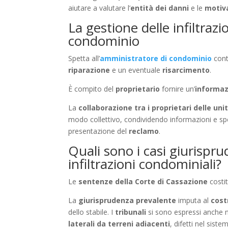
aiutare a valutare l’
entità dei danni
e le
motiva
La gestione delle infiltrazi
condominio
Spetta all’
amministratore di condominio
cont
riparazione
e un eventuale
risarcimento
.
È compito del
proprietario
fornire un’
informaz
La
collaborazione tra i proprietari delle uni
modo collettivo, condividendo informazioni e spe
presentazione del
reclamo
.
Quali sono i casi giurisprud
infiltrazioni condominiali?
Le
sentenze della Corte di Cassazione
costit
La
giurisprudenza prevalente
imputa al
cost
dello stabile. I
tribunali
si sono espressi anche ne
laterali da terreni adiacenti
, difetti nel siste