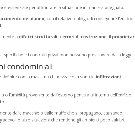
re
è essenziale per affrontare la situazione in maniera adeguata.
sarcimento
del danno
, con il relativo obbligo di consegnare l’edificio 
i.
ettamente a
difetti strutturali
o
errori di costruzione
, il
proprietar
 specifiche e i contratti privati non possono prescindere dalla legge.
oni condominiali
e definire con la massima chiarezza cosa sono le
infiltrazioni
na o l’umidità proveniente dall’esterno penetra all’interno dell’edificio,
to.
lmente dalle macchie o dalle muffe che si propagano, causando
gradevoli e altre situazioni che rendono gli ambienti poco salubri.