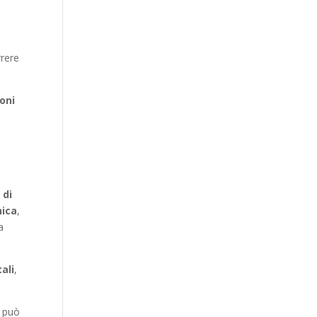
rrere
ioni
 di
nica
,
a
ali
,
, può