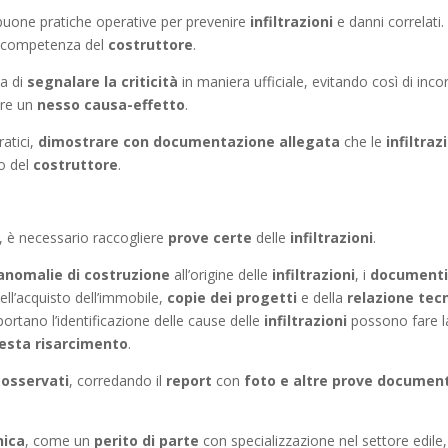
buone pratiche operative per prevenire
infiltrazioni
e danni correlati.
 competenza del
costruttore
.
ma di
segnalare la criticità
in maniera ufficiale, evitando così di inco
lire un
nesso causa-effetto
.
ratici,
dimostrare con documentazione allegata
che le
infiltraz
to del
costruttore
.
, è necessario raccogliere
prove certe
delle
infiltrazioni
.
anomalie di costruzione
all’origine delle
infiltrazioni
, i
documenti
l’acquisto dell’immobile,
copie dei progetti
e della
relazione tec
ortano l’identificazione delle cause delle
infiltrazioni
possono fare l
iesta risarcimento
.
 osservati
, corredando il
report
con
foto e altre prove document
nica
, come un
perito di parte
con specializzazione nel settore edile